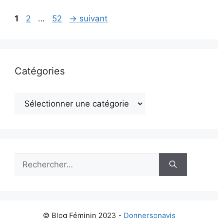
Page
Page
Page
1
2
…
52
→
suivant
Catégories
Catégories
Rechercher :
© Blog Féminin 2023 -
Donnersonavis